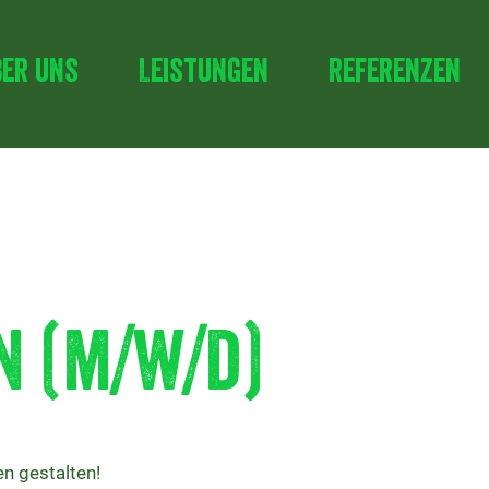
ber uns
Leistungen
Referenzen
n (m/w/d)
n gestalten!